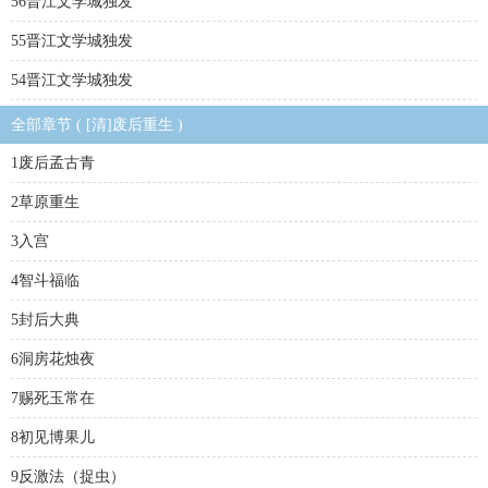
56晋江文学城独发
55晋江文学城独发
54晋江文学城独发
全部章节 ( [清]废后重生 )
1废后孟古青
2草原重生
3入宫
4智斗福临
5封后大典
6洞房花烛夜
7赐死玉常在
8初见博果儿
9反激法（捉虫）