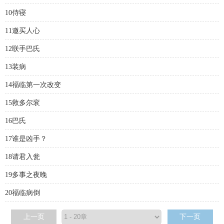
10侍寝
11邀买人心
12联手巴氏
13装病
14福临第一次改变
15救多尔衮
16巴氏
17谁是凶手？
18请君入瓮
19多事之夜晚
20福临病倒
上一页
下一页