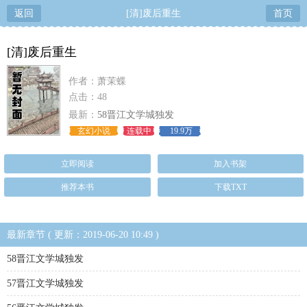
返回
[清]废后重生
首页
[清]废后重生
作者：萧茉蝶
点击：48
最新：
58晋江文学城独发
玄幻小说
连载中
19.9万
立即阅读
加入书架
推荐本书
下载TXT
最新章节 ( 更新：2019-06-20 10:49 )
58晋江文学城独发
57晋江文学城独发