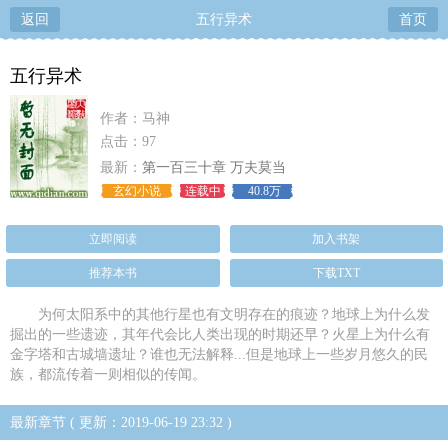
返回
五行异术
首页
五行异术
作者：马神
点击：97
最新：
第一百三十章 万夫莫当
玄幻小说
连载中
40.8万
立即阅读
加入书架
推荐本书
下载TXT
为何太阳系中的其他行星也有文明存在的痕迹？地球上为什么发
掘出的一些遗迹，其年代会比人类出现的时期还早？火星上为什么有
金字塔和古城墙遗址？谁也无法解释...但是地球上一些岁月悠久的民
族，都流传着一则相似的传闻。
最新章节 ( 更新：2019-06-19 23:32 )