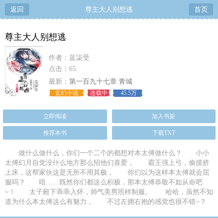
返回
尊主大人别想逃
首页
尊主大人别想逃
作者：蓝柒受
点击：65
最新：
第一百九十七章 青城
玄幻小说
连载中
45.5万
立即阅读
加入书架
推荐本书
下载TXT
做什么做什么，你们一个二个的都想对本太傅做什么？ 小小
太傅幻月自觉没什么地方那么招他们喜爱， 霸王强上弓，偷摸挤
上床，这帮家伙这是无所不用其极， 你们以为这样本太傅就会屈
服吗？ 唔……既然你们都这么积极，那本太傅恭敬不如从命吧
~！ 太子殿下乖乖入怀，帅气美男照样制服。 哈哈，虽然不知
道为什么本太傅这么有魅力， 不过左拥右抱的感觉也很不错~？