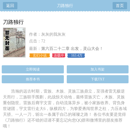
返回
刀路独行
首页
刀路独行
作者：灰灰的我灰灰
点击：72
最新：
第六百二十二章 出发，灵山大会！
玄幻小说
连载中
163.4万
立即阅读
加入书架
推荐本书
下载TXT
浩瀚的远古时期，雷族、木族、灵族三族鼎立，至强者雷无极逆
天而行，三族联手围剿，此战惊天动地，最终雷族灭亡，木族、灵族
重创隐世。雷族后裔宇文雷，自幼流落异乡，被小家族收养。背负身
世谜团，宇文雷行走大6，纵横四方，为挚爱勇闯世界之柱，力压各域
天骄。一人一刀，斩出一条属于自己的璀璨之路！ 各位书友要是觉得
《刀路独行》还不错的话请不要忘记向您QQ群和微博里的朋友推荐
哦！