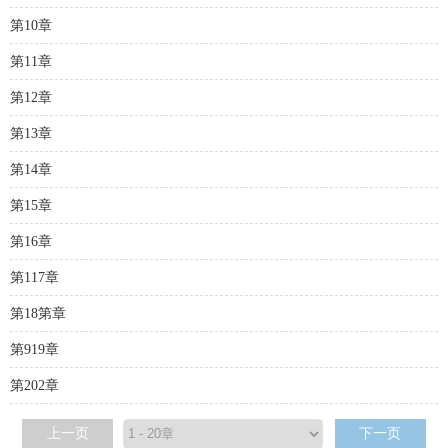
第10章
第11章
第12章
第13章
第14章
第15章
第16章
第117章
第18第章
第919章
第202章
上一页
下一页