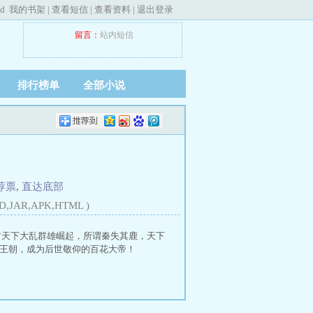
ed
我的书架
|
查看短信
|
查看资料
|
退出登录
留言：
站内短信
排行榜单
全部小说
荐票
,
直达底部
D,JAR,APK,HTML )
时天下大乱群雄崛起，所谓秦失其鹿，天下
王朝，成为后世敬仰的百花大帝！