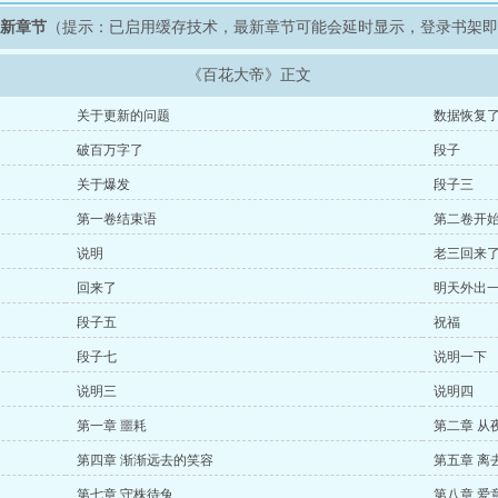
最新章节
（提示：已启用缓存技术，最新章节可能会延时显示，登录书架
《百花大帝》正文
关于更新的问题
数据恢复
破百万字了
段子
关于爆发
段子三
第一卷结束语
第二卷开
说明
老三回来
回来了
明天外出
段子五
祝福
段子七
说明一下
说明三
说明四
第一章 噩耗
第二章 从
第四章 渐渐远去的笑容
第五章 离
第七章 守株待兔
第八章 爱