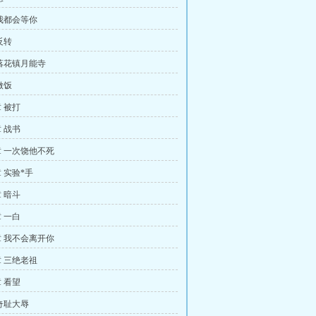
我都会等你
反转
落花镇月能寺
做饭
 被打
 战书
 一次饶他不死
 实验*手
 暗斗
 一白
 我不会离开你
 三绝老祖
 看望
奇耻大辱