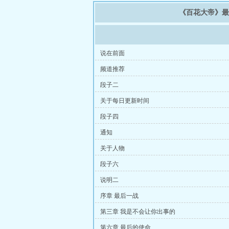
《百花大帝》
说在前面
频道推荐
段子二
关于每日更新时间
段子四
通知
关于人物
段子六
说明二
序章 最后一战
第三章 我是不会让你出事的
第六章 最后的使命