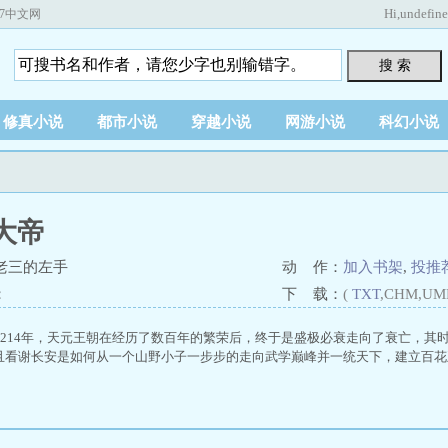
Hi,
undefin
67中文网
搜 索
修真小说
都市小说
穿越小说
网游小说
科幻小说
大帝
老三的左手
动 作：
加入书架
,
投推
：
下 载：
(
TXT
,CHM,UM
1214年，天元王朝在经历了数百年的繁荣后，终于是盛极必衰走向了衰亡，其
且看谢长安是如何从一个山野小子一步步的走向武学巅峰并一统天下，建立百花