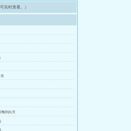
即可实时查看。）
了
始
了
一次
夜晚到白天
去
意