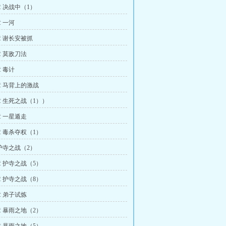
 决战中（1）
 一河
 谢长安被抓
 莫敌刀法
 毒计
 马背上的激战
 生死之战（1））
 一星遁走
 毒杀夺权（1）
护寺之战（2）
 护寺之战（5）
 护寺之战（8）
 弟子试炼
 暴雨之地（2）