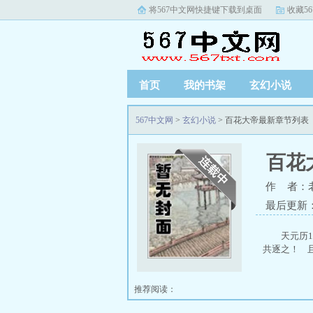
将567中文网快捷键下载到桌面
收藏5
首页
我的书架
玄幻小说
567中文网
>
玄幻小说
> 百花大帝最新章节列表
百花
作 者：
最后更新
天元历
共逐之！ 
推荐阅读：