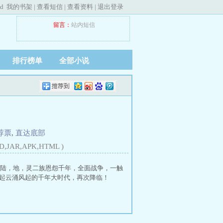
ed
我的书架
|
查看短信
|
查看资料
|
退出登录
留言：
站内短信
排行榜单
全部小说
荐票
,
直达底部
D,JAR,APK,HTML )
陆，地，灵二族恩怨千年，全面战争，一触
起云涌风起的千年大时代，再次降临！