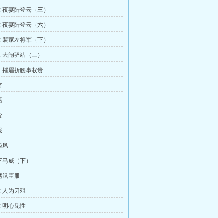
 夜宴陆登云（三）
 夜宴陆登云（六）
 裴家左将军（下）
 大闹驿站（三）
 摧眉折腰事权贵
市
话
蛮
服
起风
下马威（下）
魑鼠臣服
 人为刀殂
 明心见性