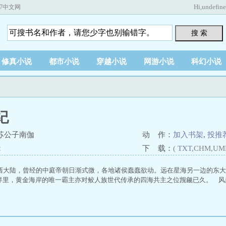
Hi,
undefin
67中文网
搜 索
修真小说
都市小说
穿越小说
网游小说
科幻小说
纪
苏公子南伽
动 作：
加入书架
,
投推
：
下 载：
(
TXT
,CHM,UM
西大陆，曾经的中庭帝朝日渐式微，各地诸侯蠢蠢欲动。远在星海另一边的东大
洋里，黄金海岸的唯一霸主亦对鲛人族世代传承的四海共主之位觊觎已久。 风