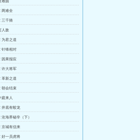
月难圆
 两难全
 三千骑
万人敌
 为君之道
 针锋相对
 因果报应
 许大将军
 革新之道
 朝会结束
中庭来人
 井底有蛟龙
 沧海界秘辛（下）
 京城有信来
 好一员虎将