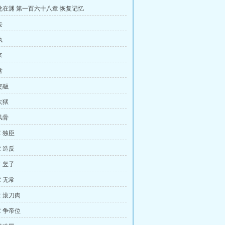
龙在渊 第一百六十八章 恢复记忆
去
执
来
君
交融
大狱
风骨
 独臣
 造反
 竖子
 无常
 滚刀肉
 争帝位