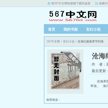
将567中文网快捷键下载到桌面
收藏5
首页
我的书架
玄幻小说
567中文网
>
玄幻小说
> 沧海纪最新章节列表
沧海
作 者：
最后更新
沧海界
即发。 海
推荐阅读：