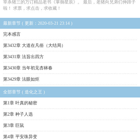
宰杀猪三的万订精品老书《掌御星辰》。 最后，老猪向兄弟们伸蹄子
啦！ 求票，求点击，求收藏！
最新章节 ( 更新：2020-03-21 23:14 )
完本感言
第3432章 大道在凡俗（大结局）
第3431章 法旨出四方
第3430章 当年初见杏林春
第3429章 法眼如炬
全部章节 ( 造化之王 )
第1章 叶真的秘密
第2章 种子人选
第3章 巨鼠
第4章 平安珠异变