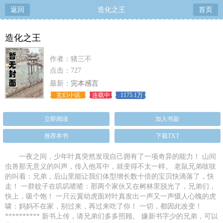
返回
造化之王
首页
造化之王
作者：猪三不
点击：727
最新：
完本感言
玄幻小说
连载中
1175.1万
立即阅读
加入书架
推荐本书
下载TXT
一夜之间，少年叶真突然发现自己拥有了一项奇异的能力！ 山间
虫兽那无意义的叫声，传入他耳中，就变得不太一样。 老鼠兄弟吱吱
的叫着：兄弟，后山里能让我们体型增长数十倍的宝贝快滴落了，快
走！ 一群蚊子在叽叽喳喳：那两个家伙又在树林里脱光了，兄弟们，
快上，吸个饱！ 一只云翼幼虎面对叶真发出一声又一声慑人心魄的虎
啸：妈妈不在家，别过来，再过来吃了你！ 一切，都因此改变！
********** 新书上传，请兄弟们多多照顾。 嫌新书字少的兄弟，可以