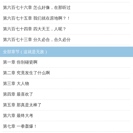
第六百七十六章 怎么好像，在那听过
第六百七十五章 我们就在原地啊？！
第六百七十四章 四大天王，人呢？
第六百七十三章 分久必合，合久必分
全部章节 ( 这就是无敌 )
第一章 你别碰瓷啊
第二章 究竟发生了什么啊
第三章 大人物
第四章 最喜欢了
第五章 那真是太棒了
第六章 最终大考
第七章 一拳轰爆！