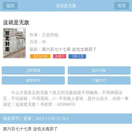
返回
这就是无敌
首页
这就是无敌
作者：王冠非锟
点击：46
最新：
第六百七十七章 这也太诡异了
玄幻小说
连载中
206.1万
立即阅读
加入书架
推荐本书
下载TXT
什么才是真正的无敌？真正的无敌就是不用修炼，不用神器法
宝，不玩套路，不用系统。r/> 不管敌人是谁，是什么实力，全部一拳
搞定！这就是无敌！书友群：105096859
最新章节 ( 更新：2019-11-03 21:10 )
第六百七十七章 这也太诡异了