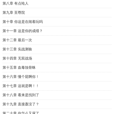
第八章 有点呛人
第九章 至尊院
第十章 你这是在闹着玩吗
第十一章 这是你的成绩？
第十二章 最后一次
第十三章 实战测验
第十四章 无双战场
第十五章 血毒蚀骨蛛
第十六章 懂个屁啊你！
第十七章 这就是啊！！
第十八章 看来是找到了
第十九章 直接轰没了？
第二十章 你怎么又尿了