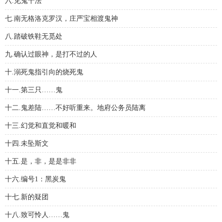
六.见鬼十法
七.南无格洛克罗汉，庄严宝相渡鬼神
八.踏破铁鞋无觅处
九.确认过眼神，是打不过的人
十.溺死鬼指引向的烧死鬼
十一.第三只……鬼
十二.鬼差陆……不好听重来。地府公务员陆离
十三.幻觉和直觉和暖和
十四.未坠斯文
十五.是，非，是是非非
十六.编号1：黑炭鬼
十七.新的疑团
十八.致可怜人……鬼