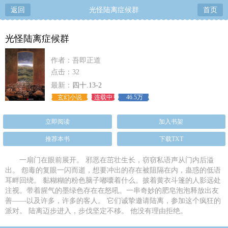
返回
光怪陆离症候群
首页
光怪陆离症候群
作者：吾即正道
点击：32
最新：
四十.13-2
玄幻小说
连载中
46.5万
立即阅读
加入书架
推荐本书
下载TXT
一扇门在眼前展开。 邪恶在茁壮生长，窃窃私语声从门内后溢
出。 怨毒的复眼一闪而逝，想要冲出的存在被阻隔在内，蛊惑的低语
耳畔回绕。 黏糊糊的粉色脑子嘟囔着什么。披着黄衣斗篷的人影远处
注视。带着腥气的墨绿色存在在怒吼。一串奇妙的肥皂泡泡释放出友
善——以及许多，许多的客人。 它们诚挚邀请陆离，参加这个疯狂的
派对。 陆离迈步进入，步伐坚定不移。 他没有理由拒绝。