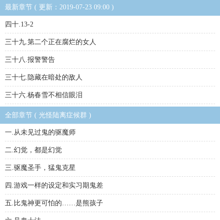
最新章节 ( 更新：2019-07-23 09:00 )
四十.13-2
三十九.第二个正在腐烂的女人
三十八.报警警告
三十七.隐藏在暗处的敌人
三十六.杨春雪不相信眼泪
全部章节 ( 光怪陆离症候群 )
一.从未见过鬼的驱魔师
二.幻觉，都是幻觉
三.驱魔圣手，猛鬼克星
四.游戏一样的设定和实习期鬼差
五.比鬼神更可怕的……是熊孩子