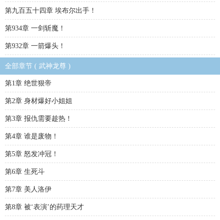
第九百五十四章 埃布尔出手！
第934章 一剑斩魔！
第932章 一箭爆头！
全部章节 ( 武神龙尊 )
第1章 绝世狠帝
第2章 身材爆好小姐姐
第3章 报仇需要趁热！
第4章 谁是废物！
第5章 怒发冲冠！
第6章 生死斗
第7章 美人洛伊
第8章 被‘表演’的药理天才