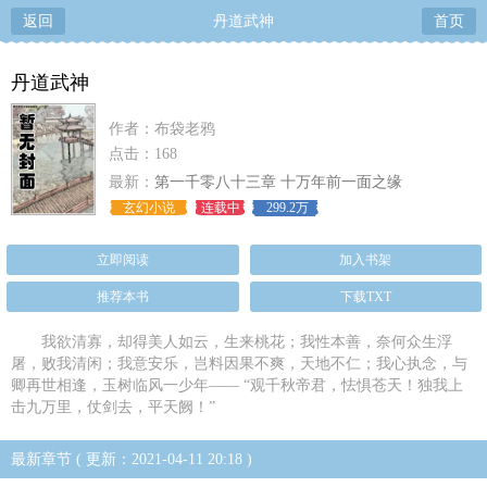
返回
丹道武神
首页
丹道武神
作者：布袋老鸦
点击：168
最新：
第一千零八十三章 十万年前一面之缘
玄幻小说
连载中
299.2万
立即阅读
加入书架
推荐本书
下载TXT
我欲清寡，却得美人如云，生来桃花；我性本善，奈何众生浮
屠，败我清闲；我意安乐，岂料因果不爽，天地不仁；我心执念，与
卿再世相逢，玉树临风一少年—— “观千秋帝君，怯惧苍天！独我上
击九万里，仗剑去，平天阙！”
最新章节 ( 更新：2021-04-11 20:18 )