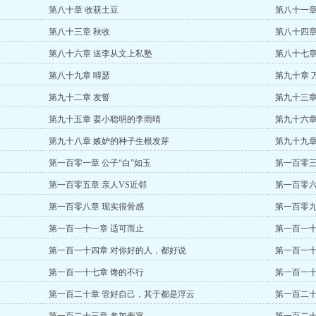
第八十章 收获土豆
第八十一章
第八十三章 秋收
第八十四章
第八十六章 送李从文上私塾
第八十七章
第八十九章 嘚瑟
第九十章 
第九十二章 发誓
第九十三章
第九十五章 耍小聪明的李雨晴
第九十六章
第九十八章 嫉妒的种子生根发芽
第九十九章
第一百零一章 公子“白”如玉
第一百零三
第一百零五章 亲人VS近邻
第一百零六
第一百零八章 现实很骨感
第一百零九
第一百一十一章 适可而止
第一百一十
第一百一十四章 对你好的人，都好说
第一百一十
第一百一十七章 馋的不行
第一百一十
第一百二十章 管好自己，其于都是浮云
第一百二十