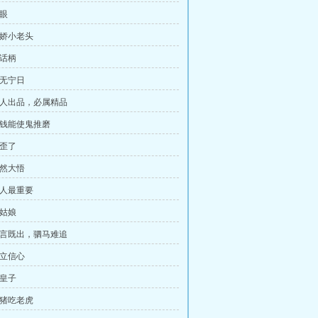
入眼
傲娇小老头
留话柄
家无宁日
 本人出品，必属精品
 有钱能使鬼推磨
想歪了
恍然大悟
家人最重要
大姑娘
 一言既出，驷马难追
树立信心
五皇子
扮猪吃老虎