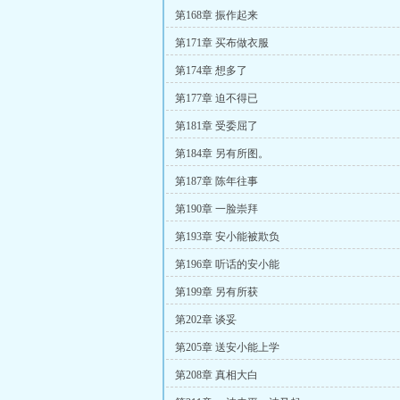
第168章 振作起来
第171章 买布做衣服
第174章 想多了
第177章 迫不得已
第181章 受委屈了
第184章 另有所图。
第187章 陈年往事
第190章 一脸崇拜
第193章 安小能被欺负
第196章 听话的安小能
第199章 另有所获
第202章 谈妥
第205章 送安小能上学
第208章 真相大白