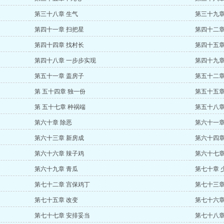
第三十八章 生气
第三十九章
第四十一章 扫把星
第四十二章
第四十四章 找村长
第四十五章
第四十八章 一步步实现
第四十九章
第五十一章 盖房子
第五十二章
第 五十四章 独一份
第五十五章
第 五十七章 种祸端
第五十八章
第六十章 除恶
第六十一章
第六十三章 新房成
第六十四章
第六十六章 辣子鸡
第六十七章
第六十九章 青瓜
第七十章 
第七十二章 宫保鸡丁
第七十三章
第七十五章 改变
第七十六章
第七十七章 安排妥当
第七十八章