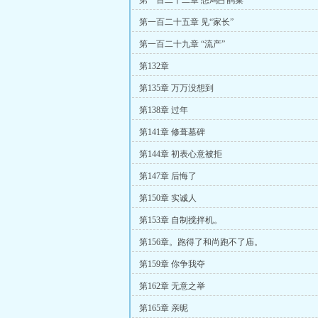
第一百二十二章 想鸠占鹊巢
第一百二十五章 见“家长”
第一百二十九章 “流产”
第132章
第135章 万万没想到
第138章 过年
第141章 修葺墓碑
第144章 初表心意被拒
第147章 后悔了
第150章 实诚人
第153章 自制搅拌机。
第156章。跑得了和尚跑不了庙。
第159章 你争我夺
第162章 无意之举
第165章 亲昵