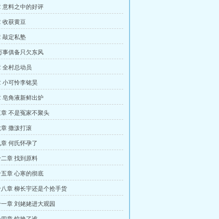
 意料之中的好评
 收获黄豆
 敲定私塾
万事俱备只欠东风
 全村总动员
 小可怜李铭昊
 皂角液新鲜出炉
章 不是冤家不聚头
章 撒泼打滚
章 何氏怀孕了
二章 找到原料
五章 心寒的彻底
八章 柳长宇还是个抢手货
一章 刘姥姥进大观园