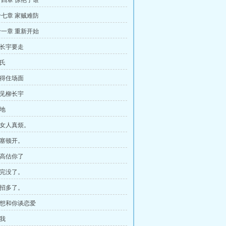
四章 惊艳了谁
七章 家贼难防
一章 重新开始
柳长宇要走
孙氏
震得住场面
再见柳长宇
买地
这女人真烦。
茅塞顿开。
 高估你了
没完没了。
人招多了。
 我想和你谈恋爱
等我