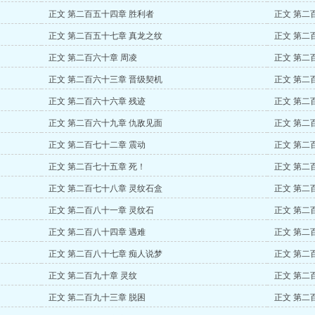
正文 第二百五十四章 胜利者
正文 第二
正文 第二百五十七章 真龙之纹
正文 第二
正文 第二百六十章 周凌
正文 第二
正文 第二百六十三章 晋级契机
正文 第二
正文 第二百六十六章 残迹
正文 第二
正文 第二百六十九章 仇敌见面
正文 第二
正文 第二百七十二章 震动
正文 第二
正文 第二百七十五章 死！
正文 第二
正文 第二百七十八章 灵纹石盒
正文 第二
正文 第二百八十一章 灵纹石
正文 第二
正文 第二百八十四章 遇难
正文 第二
正文 第二百八十七章 痴人说梦
正文 第二
正文 第二百九十章 灵纹
正文 第二
正文 第二百九十三章 脱困
正文 第二