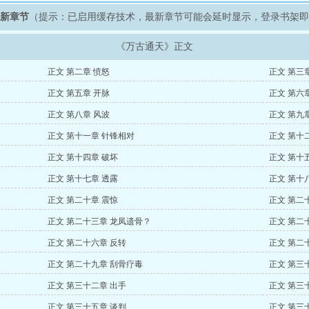
最新章节
（提示：已启用缓存技术，最新章节可能会延时显示，登录书架
《万古通天》正文
正文 第二章 愤怒
正文 第三
正文 第五章 开脉
正文 第六
正文 第八章 风波
正文 第九
正文 第十一章 针锋相对
正文 第十
正文 第十四章 破坏
正文 第十
正文 第十七章 透露
正文 第十
正文 第二十章 震惊
正文 第二
正文 第二十三章 龙凤遗骨？
正文 第二
正文 第二十六章 反转
正文 第二
正文 第二十九章 刮骨疗毒
正文 第三
正文 第三十二章 出手
正文 第三
正文 第三十五章 谈判
正文 第三