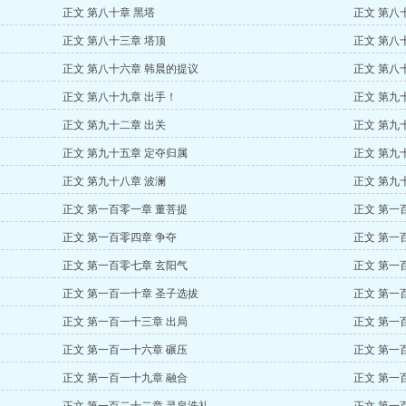
正文 第八十章 黑塔
正文 第八
正文 第八十三章 塔顶
正文 第八
正文 第八十六章 韩晨的提议
正文 第八
正文 第八十九章 出手！
正文 第九
正文 第九十二章 出关
正文 第九
正文 第九十五章 定夺归属
正文 第九
正文 第九十八章 波澜
正文 第九
正文 第一百零一章 董菩提
正文 第一
正文 第一百零四章 争夺
正文 第一
正文 第一百零七章 玄阳气
正文 第一
正文 第一百一十章 圣子选拔
正文 第一
正文 第一百一十三章 出局
正文 第一
正文 第一百一十六章 碾压
正文 第一
正文 第一百一十九章 融合
正文 第一