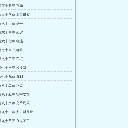
百五十五章 震动
百五十八章 上古遗迹
百六十一章 到手
百六十四章 前夕
百六十七章 机遇
百七十章 战柳擎
百七十三章 石坛
百七十六章 焕发新生
百七十九章 真相
百八十二章 燕柔
百八十五章 瓮中之鳖
百八十八章 交手周夭
百九十一章 太古封灵纹
百九十四章 玄火圣宫