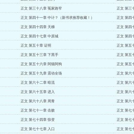
正文 第三十八章 冤家路窄
正文 第三
正文 第四十一章 中计？（新书求推荐收藏！）
正文 第四
正文 第四十四章 天梯
正文 第四
正文 第四十七章 中原城
正文 第四
正文 第五十章 证明
正文 第五
正文 第五十三章 下黑手
正文 第五
正文 第五十六章 阿猫阿狗
正文 第五
正文 第五十九章 震动全场
正文 第六
正文 第六十二章 暗流
正文 第六
正文 第六十五章 进入
正文 第六
正文 第六十八章 周青
正文 第六
正文 第七十一章 击败
正文 第七
正文 第七十四章 惊变
正文 第七
正文 第七十七章 入口
正文 第七