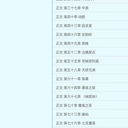
正文 第三十七章 中原
正文 第四十章 动怒
正文 第四十三章 囚灵笼
正文 第四十六章 玄阳经
正文 第四十九章 资格
正文 第五十二章 点燃星石
正文 第五十五章 背锅背到底
正文 第五十八章 天骄兄弟
正文 第六十一章 落幕
正文 第六十四章 通道之前
正文 第六十七章 《纳雷诀》
正文 第七十章 魔鬼之音
正文 第七十三章 缘由
正文 第七十六章 七灵魔葵