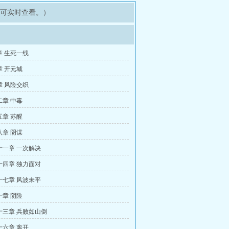
即可实时查看。）
章 生死一线
章 开元城
章 风险交织
二章 中毒
五章 苏醒
八章 阴谋
十一章 一次解决
十四章 独力面对
十七章 风波未平
十章 阴险
十三章 兵败如山倒
十六章 离开