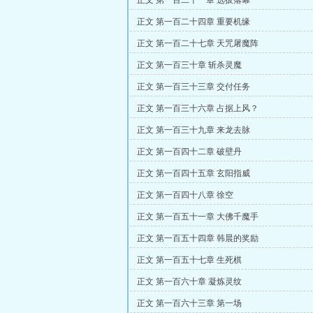
正文 第一百二十一章 选拔落幕
正文 第一百二十四章 重要机缘
正文 第一百二十七章 天咒屠魔阵
正文 第一百三十章 斩杀灵魔
正文 第一百三十三章 交付任务
正文 第一百三十六章 占据上风？
正文 第一百三十九章 来龙去脉
正文 第一百四十二章 破壁丹
正文 第一百四十五章 玄阳指威
正文 第一百四十八章 徐空
正文 第一百五十一章 大佛千魔手
正文 第一百五十四章 韩晨的奖励
正文 第一百五十七章 生死棋
正文 第一百六十章 凝炼灵纹
正文 第一百六十三章 第一场