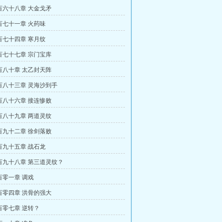
百六十八章 大金戈矛
百七十一章 火药味
百七十四章 寒月纹
百七十七章 宗门宝库
百八十章 太乙封天阵
百八十三章 灵海沙到手
百八十六章 接连惨败
百八十九章 两道灵纹
百九十二章 徐剑落败
百九十五章 战石龙
百九十八章 第三道灵纹？
百零一章 调戏
百零四章 洪骨的强大
百零七章 逆转？