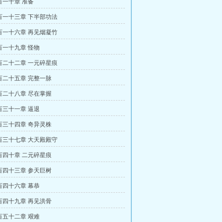
百一十章 准备
百一十三章 下半部功法
百一十六章 再见烟凝竹
百一十九章 怪物
百二十二章 一元碎星痕
百二十五章 完整一脉
百二十八章 尽在掌握
百三十一章 逼退
百三十四章 奇异灵株
百三十七章 大天殿殿守
百四十章 二元碎星痕
百四十三章 参天巨树
百四十六章 幕恭
百四十九章 再见洪骨
百五十二章 艰难