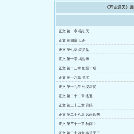
《万古通天》
正文 第一章 燕初天
正文 第四章 反杀
正文 第七章 聚灵盘
正文 第十章 揭告示
正文 第十三章 把握十成
正文 第十六章 灵术
正文 第十九章 处境堪忧
正文 第二十二章 逃遁
正文 第二十五章 灵眼
正文 第二十八章 风雨欲来
正文 第三十一章 秋雨？
正文 第三十四章 事关天下