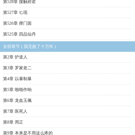
第528章 接触府君
第527章 匕现
第526章 撑门面
第525章 四品仙丹
全部章节 ( 我无敌了十万年 )
第2章 护道人
第3章 罗家老二
第4章 以暴制暴
第5章 啪啪作响
第6章 龙血玉佩
第7章 医死人
第8章 周正
第9章 本来是不用这么疼的