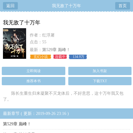
返回
我无敌了十万年
首页
我无敌了十万年
作者：红浮屠
点击：55
最新：
第529章 巅峰！
玄幻小说
连载中
134.9万
立即阅读
加入书架
推荐本书
下载TXT
陈长生重生归来凝聚不灭龙体后，不好意思，这十万年我又包
了。
最新章节 ( 更新：2019-09-26 23:16 )
第529章 巅峰！