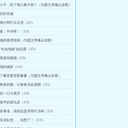
 这小子，吃了熊心豹子胆？（为盟主李佩云加更）
杨言的坦诚
兄弟们帮忙出主意（2/3）
落落：不对呀！（1/3）
 浪漫的推理游戏（为盟主李佩云加更）
有“生命危险”的恋爱（3/3）
这里面有蹊跷（2/3）
出现的猫影（1/3）
 坑了爹还要安慰爹爹（为盟主李佩云加更）
 抱爸爸的腿，让爸爸无处放脚（3/3）
瞧你一口大黑牙（2/3）
能发声的新玩具（1/3）
 身价暴涨，虽然还是穷得叮当响（1/3）
 看见浴缸想……别想了！（1/3）