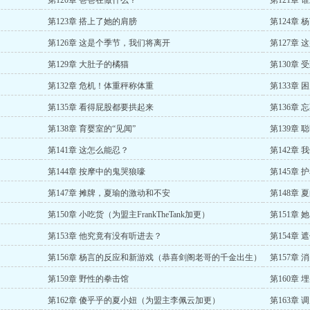
第120章 爸爸在做什么？
第121章
第123章 搭上了她的肩膀
第124章
第126章 这是个季节，我们将离开
第127章 
第129章 大肚子的橘猫
第130章
第132章 危机！体重秤称体重
第133章 
第135章 看得屁股都要拱起来
第136章
第138章 育婴室的“见闻”
第139章 
第141章 这怎么能忍？
第142章
第144章 按摩中的鬼哭狼嚎
第145章
第147章 摊牌，夏瑜的激动和不安
第148章 
第150章 小吃货（为盟主FrankTheTank加更）
第151章
第153章 他究竟有没有听进去？
第154章
第156章 杨言的反应和新游戏（恭喜剑阁老哥的千金出生）
第157章 
第159章 野性的拳击馆
第160章
第162章 傻乎乎的夏小妞（为盟主李佩云加更）
第163章 