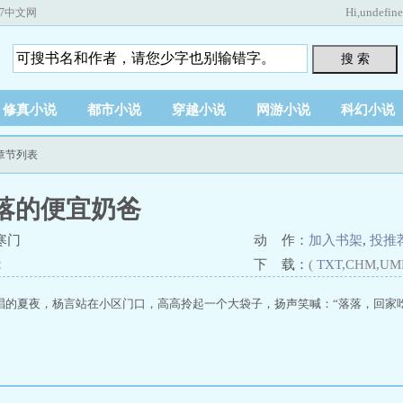
Hi,
undefin
67中文网
搜 索
修真小说
都市小说
穿越小说
网游小说
科幻小说
章节列表
落的便宜奶爸
寒门
动 作：
加入书架
,
投推
：
下 载：
(
TXT
,CHM,UM
唱的夏夜，杨言站在小区门口，高高拎起一个大袋子，扬声笑喊：“落落，回家