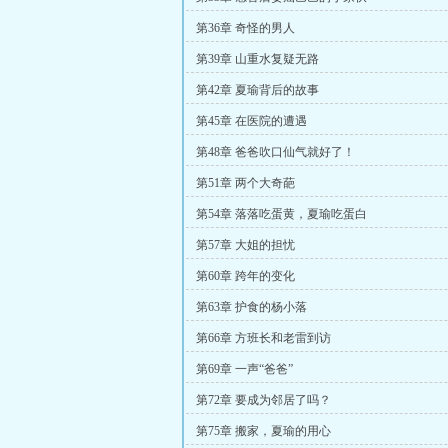
第36章 奇怪的男人
第39章 山重水复疑无路
第42章 夏瑜背后的故事
第45章 在医院的遭遇
第48章 爸爸吹口仙气就好了！
第51章 两个大奇葩
第54章 落落吃蛋黄，夏瑜吃蛋白
第57章 大姐的担忧
第60章 跨年的变化
第63章 护食的杨小落
第66章 方班长和老雷到访
第69章 一声“爸爸”
第72章 要成为邻居了吗？
第75章 搬家，夏瑜的用心