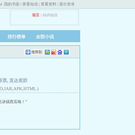
ed
我的书架
|
查看短信
|
查看资料
|
退出登录
留言：
站内短信
排行榜单
全部小说
荐票
,
直达底部
D,JAR,APK,HTML )
吃冰镇西瓜咯！”