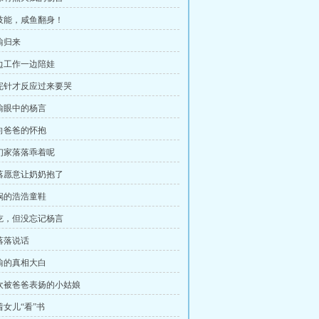
新技能，咸鱼翻身！
瑜归来
一边工作一边陪娃
打完针才反应过来要哭
夏瑜眼中的杨言
投向爸爸的怀抱
我们家落落乖着呢
落落愿意让奶奶抱了
背锅的浩浩童鞋
好吃，但没忘记杨言
教落落说话
夏瑜的真相大白
喜欢被爸爸表扬的小姑娘
着女儿“看”书