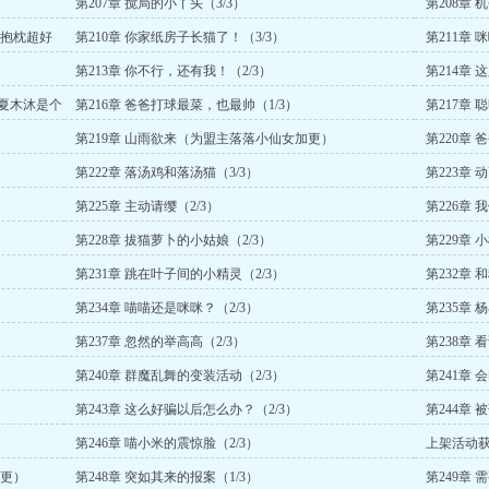
第207章 搅局的小丫头（3/3）
第208章 
的抱枕超好
第210章 你家纸房子长猫了！（3/3）
第211章
第213章 你不行，还有我！（2/3）
第214章
主夏木沐是个
第216章 爸爸打球最菜，也最帅（1/3）
第217章 
第219章 山雨欲来（为盟主落落小仙女加更）
第220章 
第222章 落汤鸡和落汤猫（3/3）
第223章
第225章 主动请缨（2/3）
第226章 
第228章 拔猫萝卜的小姑娘（2/3）
第229章 
第231章 跳在叶子间的小精灵（2/3）
第232章 
第234章 喵喵还是咪咪？（2/3）
第235章 
第237章 忽然的举高高（2/3）
第238章 
第240章 群魔乱舞的变装活动（2/3）
第241章 
第243章 这么好骗以后怎么办？（2/3）
第244章 
第246章 喵小米的震惊脸（2/3）
上架活动
三更）
第248章 突如其来的报案（1/3）
第249章 