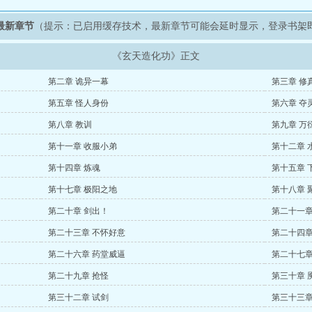
最新章节
（提示：已启用缓存技术，最新章节可能会延时显示，登录书架
《玄天造化功》正文
第二章 诡异一幕
第三章 修
第五章 怪人身份
第六章 夺
第八章 教训
第九章 万
第十一章 收服小弟
第十二章 
第十四章 炼魂
第十五章 
第十七章 极阳之地
第十八章 
第二十章 剑出！
第二十一章
第二十三章 不怀好意
第二十四章
第二十六章 药堂威逼
第二十七章
第二十九章 抢怪
第三十章 
第三十二章 试剑
第三十三章