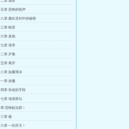
二章 成全
五章 恐怖的吼声
八章 藏在灵剑中的秘密
三章 蜕变
六章 真相
九章 请求
二章 歹毒
五章 离开
八章 如履薄冰
一章 炎魔
四章 孙老的手段
七章 地底祭坛
章 恐怖蚊虫群！
三章 殇
六章 一剑开天！