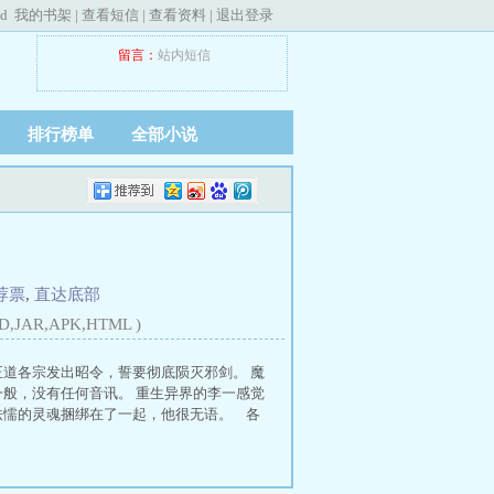
ed
我的书架
|
查看短信
|
查看资料
|
退出登录
留言：
站内短信
排行榜单
全部小说
荐票
,
直达底部
D,JAR,APK,HTML )
道各宗发出昭令，誓要彻底陨灭邪剑。 魔
般，没有任何音讯。 重生异界的李一感觉
怯懦的灵魂捆绑在了一起，他很无语。 各