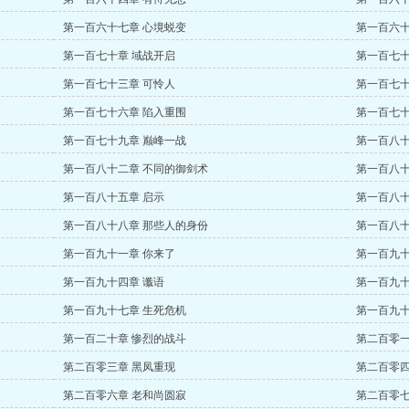
第一百六十七章 心境蜕变
第一百六十
第一百七十章 域战开启
第一百七十
第一百七十三章 可怜人
第一百七十
第一百七十六章 陷入重围
第一百七十
第一百七十九章 巅峰一战
第一百八十
第一百八十二章 不同的御剑术
第一百八十
第一百八十五章 启示
第一百八十
第一百八十八章 那些人的身份
第一百八十
第一百九十一章 你来了
第一百九十
第一百九十四章 谶语
第一百九十
第一百九十七章 生死危机
第一百九十
第一百二十章 惨烈的战斗
第二百零一
第二百零三章 黑凤重现
第二百零四
第二百零六章 老和尚圆寂
第二百零七