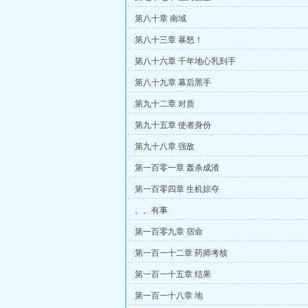
第八十章 南域
第八十三章 暴怒！
第八十六章 千年地心乳到手
第八十九章 幕后黑手
第九十二章 对质
第九十五章 使者身份
第九十八章 强敌
第一百零一章 轰杀成渣
第一百零四章 生机掠夺
。。有事
第一百零九章 宿命
第一百一十二章 药师考核
第一百一十五章 结果
第一百一十八章 地