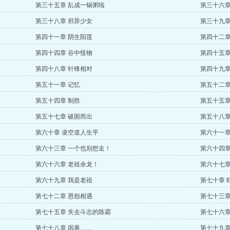
第三十五章 乱成一锅粥啦
第三十六章
第三十八章 邪异少女
第三十九章
第四十一章 阴生阳莲
第四十二章
第四十四章 谷中怪物
第四十五章
第四十八章 针锋相对
第四十九章
第五十一章 记忆
第五十二章
第五十四章 制胜
第五十五章
第五十七章 破困而出
第五十八章
第六十章 凌空道人生平
第六十一章
第六十三章 一个也别想走！
第六十四章
第六十六章 老祖余龙！
第六十七章
第六十九章 我是老祖
第七十章 
第七十二章 恩怨相遇
第七十三章
第七十五章 失去斗志的陈霸
第七十六章
第七十八章 因果……
第七十九章