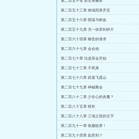
第二百五十章 碧云青狮兽
第二百五十三章 南域四美齐至
第二百五十六章 阴谋与鲜血
第二百五十九章 另一块邪剑碎片
第二百六十四章 柳音的请求
第二百六十七章 会会他
第二百七十章 论道茶会开始
第二百七十三章 不死身
第二百七十六章 跌落飞霞山
第二百七十九章 神秘聚会
第二百八十二章 少女心的炎魔？
第二百八十五章 狡诈
第二百八十八章 三域之前的文字
第二百九十一章 收服蚊兽！
第二百九十四章 如意剑？