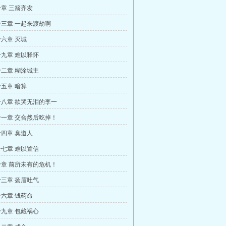
章 三箭齐发
三章 一起来渡劫啊
六章 灭城
九章 难以释怀
二章 糊涂城主
五章 暗算
八章 欲哭无泪的李一
一章 交合然后吃掉！
四章 臭道人
七章 难以置信
章 前所未有的危机！
三章 扬眉吐气
六章 钱药命
九章 包藏祸心