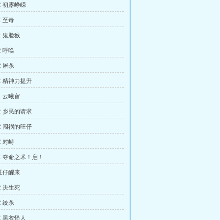
 初露峥嵘
 至毒
 鬼脸猴
 呼唤
 屠杀
 精神力提升
 云曦留
 乡民的请求
 闯祸的旺仔
 对峙
 夺命之术！启！
旺仔醒来
 决生死
 绞杀
 黑衣怪人