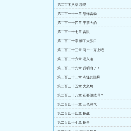
第二百零八章 秘境
第二百一十一章 恐怖雷劫
第二百一十四章 干票大的
第二百一十七章 雷眼
第二百二十章 狮子大张口
第二百二十三章 两个一齐上吧
第二百二十六章 没兴趣
第二百二十九章 我明白了！
第二百三十二章 奇怪的隐风
第二百三十五章 大忽悠
第二百三十八章 还要继续吗？
第二百四十一章 三色灵气
第二百四十四章 挑战
第二百四十七章 挑事