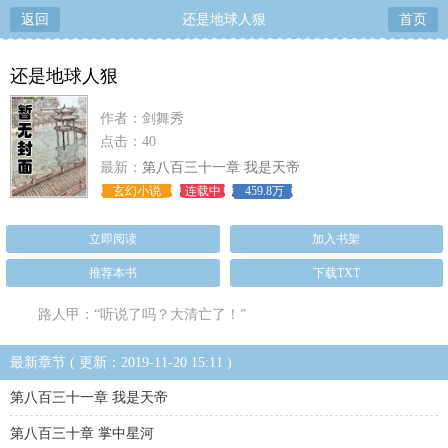
返回
还是地球人狠
首页
还是地球人狠
作者：剑舞秀
点击：40
最新：
第八百三十一章 我是天帝
玄幻小说
连载中
459.8万
立即阅读
加入书架
推荐本书
下载TXT
路人甲：“听说了吗？大清亡了！”
最新章节 ( 更新：2019-11-20 15:11 )
第八百三十一章 我是天帝
第八百三十章 掌中星河