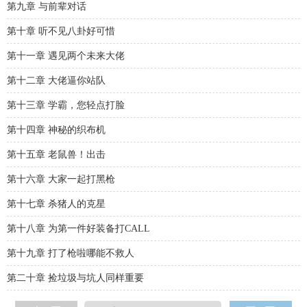
第九章 与前辈对话
第十章 听不见八卦好可惜
第十一章 遇见两个未来大佬
第十二章 大佬逼你站队
第十三章 学霸，您轻点打脸
第十四章 神秘的织布机
第十五章 老鼠兽！出击
第十六章 大家一起打黑枪
第十七章 杀猪人的克星
第十八章 为第一件好装备打CALL
第十九章 打了枪啦哪能不救人
第二十章 捡垃圾与坑人同样重要