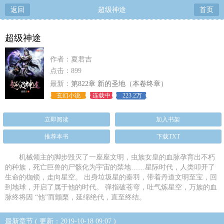
返回
超级神途
首页
超级神途
作者：夏君吉
点击：899
最新：
第822章 新的圣地（本卷终章）
玄幻小说
连载中
223.2万
立即阅读
加入书架
推荐本书
下载TXT
机械领主的脚步毁灭了一座座文明，虫族女皇的血脉孕育出不朽
的种族，死亡巨兽的尸骸化为宇宙的禁地……星际时代，人类叩开了
生命的枷锁，走向星空。 出身垃圾星的秦羽，带着丹道文明至宝，回
到地球，开启了属于他的时代。 弹指破苍穹，吐气炼星空，万族的血
脉终将因 “他”而颤栗，延绵绝代，直至终结。
最新章节 ( 更新：2019-10-18 09:07 )