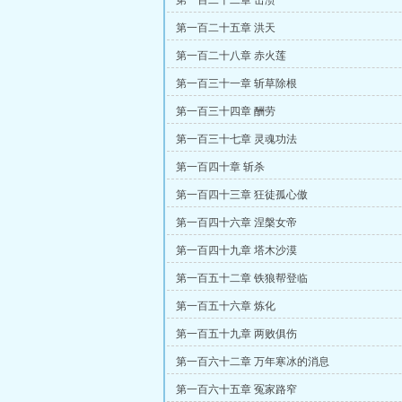
第一百二十二章 击溃
第一百二十五章 洪天
第一百二十八章 赤火莲
第一百三十一章 斩草除根
第一百三十四章 酬劳
第一百三十七章 灵魂功法
第一百四十章 斩杀
第一百四十三章 狂徒孤心傲
第一百四十六章 涅槃女帝
第一百四十九章 塔木沙漠
第一百五十二章 铁狼帮登临
第一百五十六章 炼化
第一百五十九章 两败俱伤
第一百六十二章 万年寒冰的消息
第一百六十五章 冤家路窄