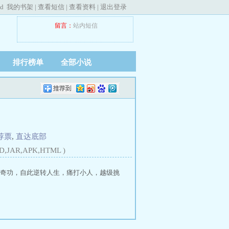
ed
我的书架
|
查看短信
|
查看资料
|
退出登录
留言：
站内短信
排行榜单
全部小说
荐票
,
直达底部
D,JAR,APK,HTML )
奇功，自此逆转人生，痛打小人，越级挑