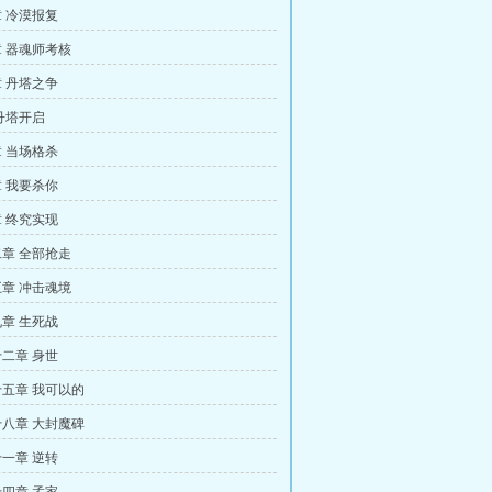
 冷漠报复
 器魂师考核
 丹塔之争
丹塔开启
 当场格杀
 我要杀你
 终究实现
章 全部抢走
章 冲击魂境
章 生死战
二章 身世
五章 我可以的
八章 大封魔碑
一章 逆转