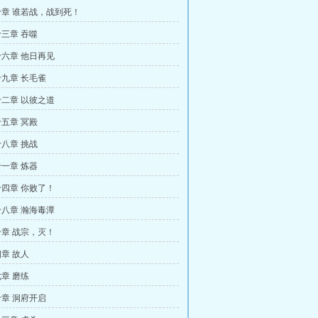
章 谁若战，战到死！
三章 吞噬
六章 他日再见
九章 长毛雀
二章 以彼之道
五章 冥殿
八章 挑战
一章 炼器
四章 你败了！
八章 瀚海毒潭
章 战宗，灭！
章 故人
章 磨练
章 洞府开启