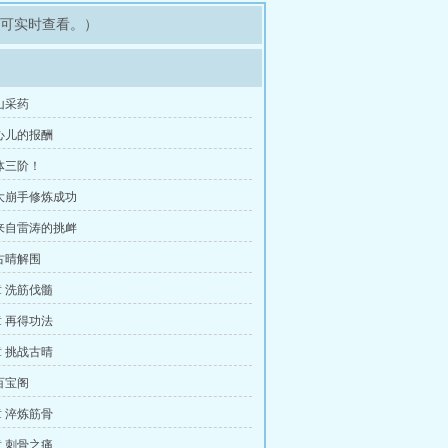
即可实时查看。）
山采药
心儿的报酬
体三阶！
大崩手修炼成功
来自雷涛的挑衅
古晴解围
 洗筋伐髓
 再得功法
 挑战古晴
百宝阁
 淬炼筋骨
 刺骨之痛