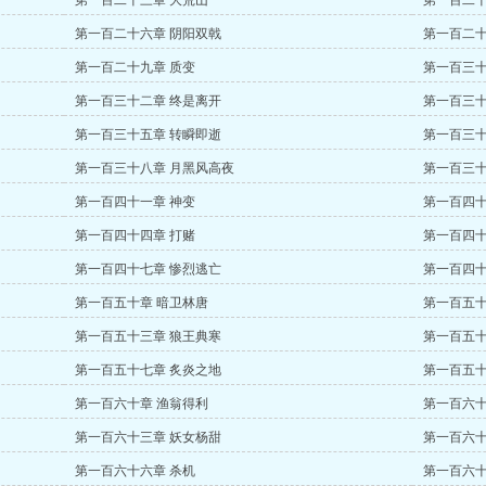
第一百二十三章 大荒山
第一百二十
第一百二十六章 阴阳双戟
第一百二十
第一百二十九章 质变
第一百三十
第一百三十二章 终是离开
第一百三十
第一百三十五章 转瞬即逝
第一百三十
第一百三十八章 月黑风高夜
第一百三十
第一百四十一章 神变
第一百四十
第一百四十四章 打赌
第一百四十
第一百四十七章 惨烈逃亡
第一百四十
第一百五十章 暗卫林唐
第一百五十
第一百五十三章 狼王典寒
第一百五十
第一百五十七章 炙炎之地
第一百五十
第一百六十章 渔翁得利
第一百六十
第一百六十三章 妖女杨甜
第一百六十
第一百六十六章 杀机
第一百六十