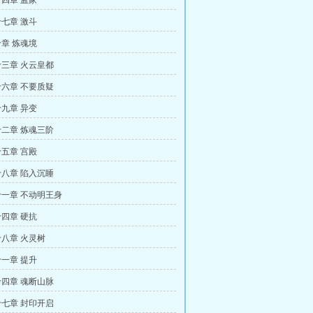
四章 孟家
七章 激斗
章 炼魂境
三章 火云皇都
六章 不要质疑
九章 异变
二章 炼魂三阶
五章 宫殿
八章 陷入沉睡
一章 不动明王身
四章 硬抗
八章 火灵树
一章 提升
四章 魂断山脉
七章 封印开启