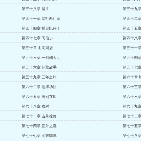
第三十八章 赌注
第三十九章
第四十一章 暴打西门寒
第四十二章
第四十四章 拭目以待！
第四十五章
第四十七章 飞仙步
第四十八章
第五十章 山洞同居
第五十一章
第五十三章 一剑朝天元
第五十四章
第五十六章 轻取敌手
第五十七章
第五十九章 三年之约
第六十章 
第六十二章 选择功法
第六十三章
第六十五章 离别在即
第六十六章
第六十八章 敌对
第六十九章
第七十一章 击杀徐修
第七十二章
第七十四章 意外之喜
第七十五章
第七十七章 同乘鹰隼
第七十八章