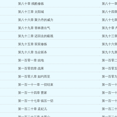
第八十章 残酷修炼
第八十一章
第八十三章 太阳城
第八十四章
第八十六章 聚力丹的威力
第八十七章
第八十九章 替林唐出气
第九十章 
第九十二章 还回去的藐视
第九十三章
第九十五章 双双修炼
第九十六章
第九十八章 当众斩杀
第九十九章
第一百零一章 凶地
第一百零二
第一百零四章 战果
第一百零五
第一百零八章 如约而至
第一百零九
第一百一十一章 一切结束
第一百一十
第一百一十四章 曹家
第一百一十
第一百一十七章 镇压一切
第一百一十
第一百二十章 孟妃儿
第一百二十