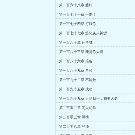
第一百六十八章 赌约
第一百七十一章 一击！
第一百七十四章 打服你
第一百七十七章 炼化炎火神源
第一百八十章 死角域
第一百八十三章 我是你大哥
第一百八十六章 准备
第一百八十九章 考验
第一百九十二章 不能败
第一百九十五章 成功
第一百九十九章 人动我手，我要人命
第二百零二章 闻人幻阵
第二百零五章 黑榜
第二百零八章 登顶