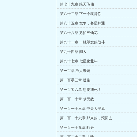
第七十九章 踏天飞仙
第八十二章 下一个就是你
第八十五章 竞争，各显神通
第八十八章 竞拍三仙花
第九十一章 一触即发的战斗
第九十四章 闯入
第九十七章 七星化北斗
第一百章 故人来访
第一百零三章 逃跑
第一百零六章 想要我死？
第一百一十章 杀无赦
第一百一十三章 中央大平原
第一百一十六章 那来的，滚回去
第一百一十九章 献身